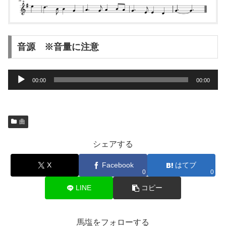
音源 ※音量に注意
音
00:00
00:00
声
プ
レ
曲
ー
シェアする
ヤ
ー
X
Facebook
はてブ
0
0
LINE
コピー
馬塩をフォローする