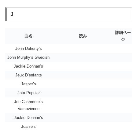
J
詳細ペー
曲名
読み
ジ
John Doherty’s
John Murphy’s Swedish
Jackie Donnan’s
Jeux D’enfants
Jasper’s
Jota Popular
Joe Cashmere’s
Varsovienne
Jackie Donnan’s
Joanie’s