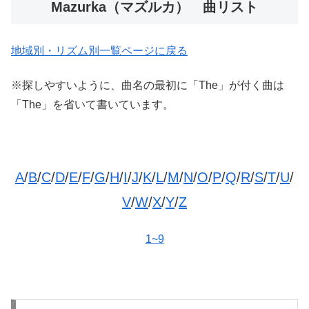
Mazurka（マズルカ） 曲リスト
地域別・リズム別一覧ページに戻る
※探しやすいように、曲名の最初に「The」が付く曲は
「The」を省いて書いています。
A
/
B
/
C
/
D
/
E
/
F
/
G
/
H
/
I
/
J
/
K
/
L
/
M
/
N
/
O
/
P
/
Q
/
R
/
S
/
T
/
U
/
V
/
W
/
X
/
Y
/
Z
1~9