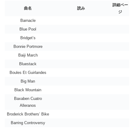
詳細ペー
曲名
読み
ジ
Barnacle
Blue Pool
Bridget’s
Bonnie Portmore
Baiji March
Bluestack
Boules Et Guirlandes
Big Man
Black Mountain
Baxaben Cuatro
Alleranos
Broderick Brothers’ Bike
Barring Controversy