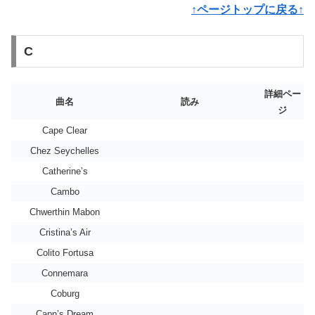
↑ページトップに戻る↑
C
詳細ペー
曲名
読み
ジ
Cape Clear
Chez Seychelles
Catherine’s
Cambo
Chwerthin Mabon
Cristina’s Air
Colito Fortusa
Connemara
Coburg
Capn’s Dream