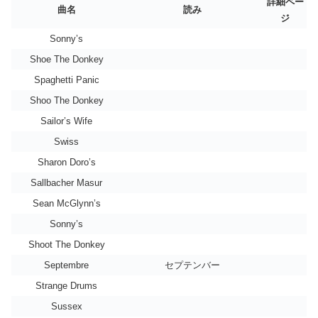
詳細ペー
曲名
読み
ジ
Sonny’s
Shoe The Donkey
Spaghetti Panic
Shoo The Donkey
Sailor’s Wife
Swiss
Sharon Doro’s
Sallbacher Masur
Sean McGlynn’s
Sonny’s
Shoot The Donkey
Septembre
セプテンバー
Strange Drums
Sussex