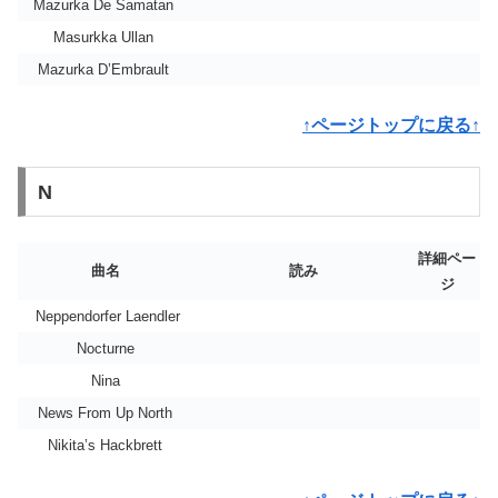
Mazurka De Samatan
Masurkka Ullan
Mazurka D’Embrault
↑ページトップに戻る↑
N
詳細ペー
曲名
読み
ジ
Neppendorfer Laendler
Nocturne
Nina
News From Up North
Nikita’s Hackbrett