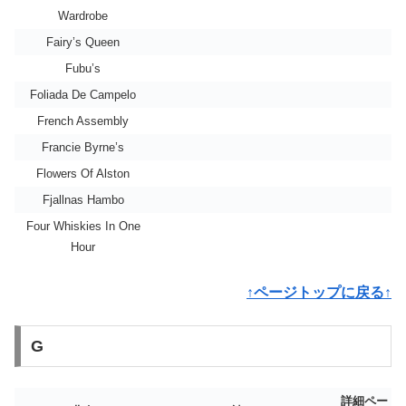
Wardrobe
Fairy’s Queen
Fubu’s
Foliada De Campelo
French Assembly
Francie Byrne’s
Flowers Of Alston
Fjallnas Hambo
Four Whiskies In One
Hour
↑ページトップに戻る↑
G
詳細ペー