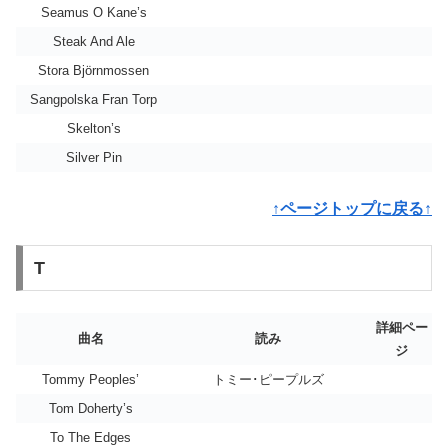
Seamus O Kane’s
Steak And Ale
Stora Björnmossen
Sangpolska Fran Torp
Skelton’s
Silver Pin
↑ページトップに戻る↑
T
詳細ペー
曲名
読み
ジ
Tommy Peoples’
トミー･ピープルズ
Tom Doherty’s
To The Edges