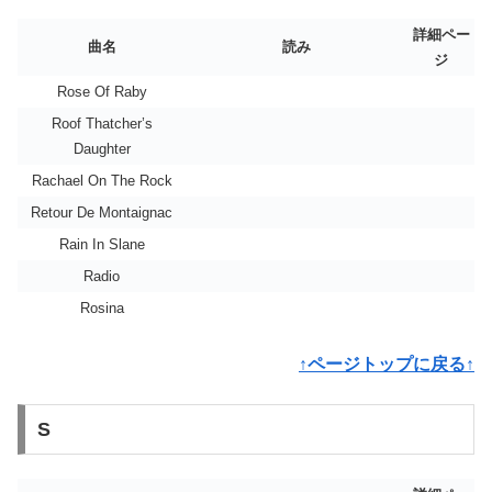
詳細ペー
曲名
読み
ジ
Rose Of Raby
Roof Thatcher’s
Daughter
Rachael On The Rock
Retour De Montaignac
Rain In Slane
Radio
Rosina
↑ページトップに戻る↑
S