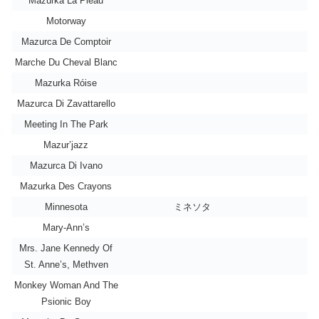
Mazurka La Pleau
Motorway
Mazurca De Comptoir
Marche Du Cheval Blanc
Mazurka Róise
Mazurca Di Zavattarello
Meeting In The Park
Mazur’jazz
Mazurca Di Ivano
Mazurka Des Crayons
Minnesota
ミネソタ
Mary-Ann’s
Mrs. Jane Kennedy Of
St. Anne’s, Methven
Monkey Woman And The
Psionic Boy