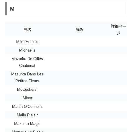
M
詳細ペー
曲名
読み
ジ
Mike Hobin’s
Michael’s
Mazurka De Gilles
Chabenat
Mazurka Dans Les
Petites Fleurs
McCuskers’
Minor
Martin O’Connor’s
Malin Plaisir
Mazurka Magic