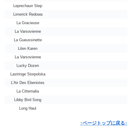
Leprechaun Step
Limerick Redowa
La Gracieuse
La Varsovienne
La Gueussinette
Liten Karen
La Varsovienne
Lucky Dozen
Lastringe Storpolska
L’Air Des Ebenistes
La Citternalia
Libby Bird Song
Long Haul
↑ページトップに戻る↑