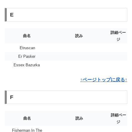
E
詳細ペー
曲名
読み
ジ
Etruscan
Er Pasker
Essex Bazurka
↑ページトップに戻る↑
F
詳細ペー
曲名
読み
ジ
Fisherman In The