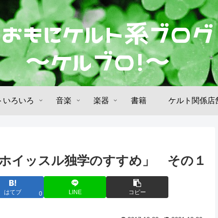
トいろいろ
音楽
楽器
書籍
ケルト関係店
ホイッスル独学のすすめ」 その１
はてブ
LINE
コピー
0