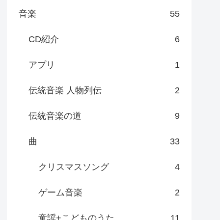
音楽
55
CD紹介
6
アプリ
1
伝統音楽 人物列伝
2
伝統音楽の道
9
曲
33
クリスマスソング
4
ゲーム音楽
2
童謡+こどものうた
11