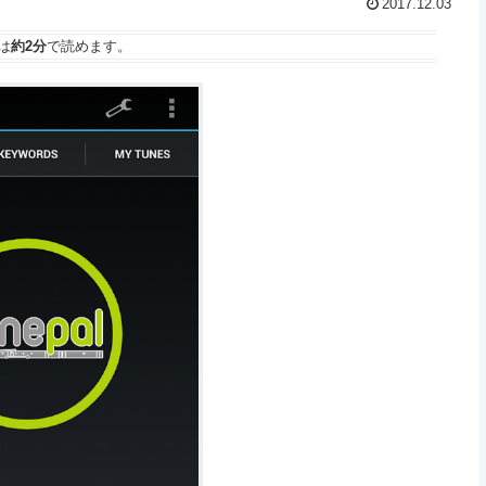
2017.12.03
は
約2分
で読めます。