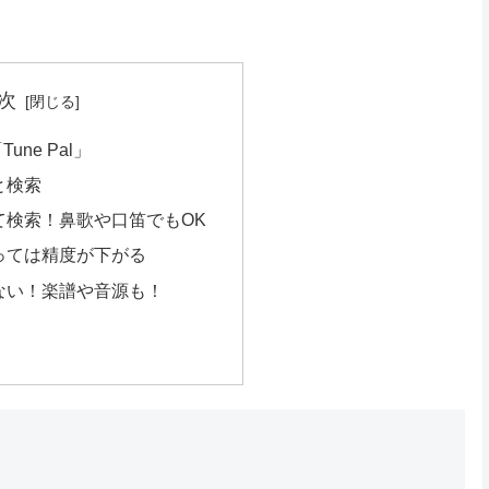
次
ne Pal」
と検索
て検索！鼻歌や口笛でもOK
っては精度が下がる
ない！楽譜や音源も！