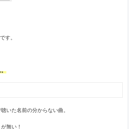
です。
ん。
で聴いた名前の分からない曲。
うが無い！