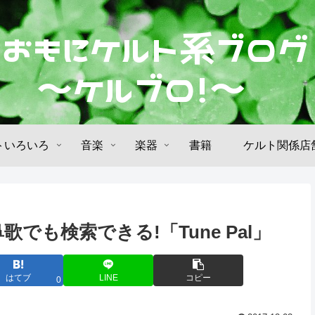
トいろいろ
音楽
楽器
書籍
ケルト関係店
でも検索できる!「Tune Pal」
はてブ
LINE
コピー
0