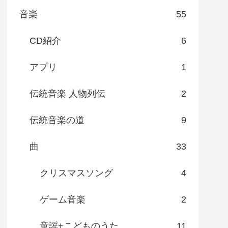
音楽
55
CD紹介
6
アプリ
1
伝統音楽 人物列伝
2
伝統音楽の道
9
曲
33
クリスマスソング
4
ゲーム音楽
2
童謡+こどものうた
11