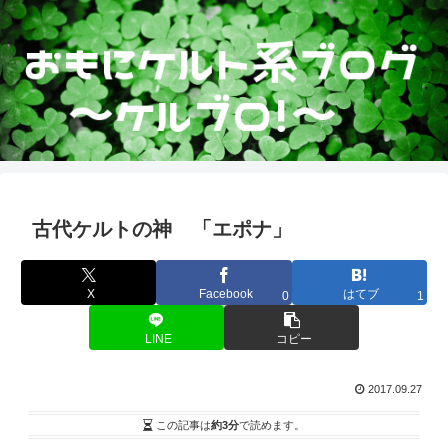
古代ケルトの神 「エポナ」
X
Facebook
はてブ
0
1
LINE
コピー
2017.09.27
この記事は
約3分
で読めます。