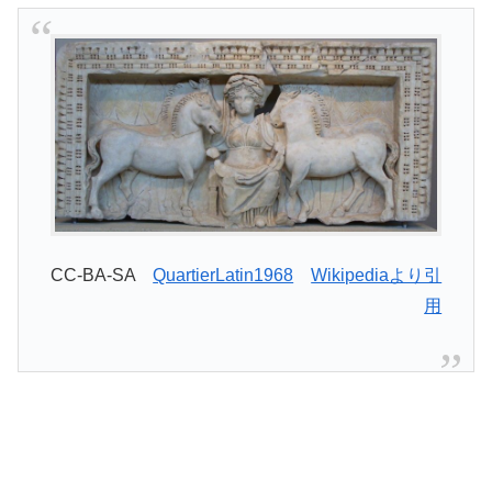
CC-BA-SA
QuartierLatin1968
Wikipediaより引
用