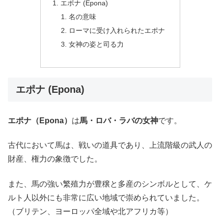
エポナ (Epona)
名の意味
ローマに受け入れられたエポナ
女神の姿と司る力
エポナ (Epona)
エポナ（Epona）
は
馬・ロバ・ラバの女神
です。
古代において馬は、戦いの道具であり、上流階級の武人の
財産、権力の象徴でした。
また、馬の強い繁殖力が豊穣と多産のシンボルとして、ケ
ルト人以外にも非常に広い地域で崇められていました。
（ブリテン、ヨーロッパ全域や北アフリカ等）