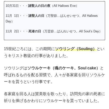
10月31日・・・
諸聖人の日の夜
（All Hallows Eve）
11月 1日・・・
諸聖人の日
（万聖節…ばんせいせつ、All Hallows
Day）
11月 2日・・・
死者の日
（万霊節…ばんれいせつ、
All Soul’s Day
）
15世紀ごろには、この期間に
ソウリング（Souling）
とい
うキリスト教徒の行事
がありました。
ソウリングは
ソウルケーキ（魂のケーキ、Soul cake）
と
呼ばれるものを配る習慣で、人々が各家庭を回りソウルケ
ーキを貰うという行事です。
各家庭を回る人は賛美歌を歌ったり、訪問先の家の死者に
祈りを捧げるかわりにソウルケーキを貰っていました。