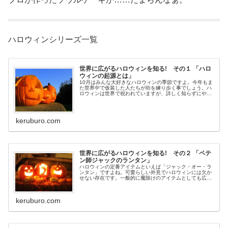
ハロウィンシリーズ一覧
世界に広がるハロウィンを知る! その１ 「ハロ
ウィンの起源とは」
10月はみんな大好きなハロウィンの季節ですよ。今年もま
た世界中で仮装した人たちが街を練り歩く事でしょう。ハ
ロウィンは世界で祝われていますが、詳しく知らずにやっ
てる人もけっこう多い。知ればもっとハロウィンが楽しく
なりますよ！たぶん！そんなハロ...
keruburo.com
世界に広がるハロウィンを知る! その２ 「ペテ
ン師ジャックのランタン」
ハロウィンの定番アイテムといえば「ジャック・オー・ラ
ンタン」ですよね。可愛らしい外見でハロウィンには欠か
せない存在です。一般的に魔除けのアイテムとしても広が
っています。ハロウィンはアイルランド伝統の祭り「サウ
ィン」が元ですが、「ジャック・オ...
keruburo.com