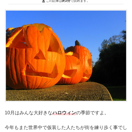
この記事は
約3分
で読めます。
10月はみんな大好きな
ハロウィン
の季節ですよ。
今年もまた世界中で仮装した人たちが街を練り歩く事でし