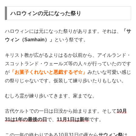
ハロウィンの元になった祭り
ハロウィンには元になった祭りがあります。それは、
「サ
ウィン（Samhain）」
という祭です。
キリスト教が広がるよりはるか以前から、アイルランド・
スコットランド・ウェールズ等の人々が行っていたのです
が
「お菓子くれないと悪戯するぞ☆」
みたいな可愛い感じ
の祭りじゃないです。仮装して練り歩いたりもしない。
むしろ霊が練り歩いてきます、家までな。
古代ケルトでの一日は日没から始まります。そして
10月
31は1年の最後の日
で、
11月1日は新年
です。
この一年の終わりである10月31日の夜から
サウィン祭
は