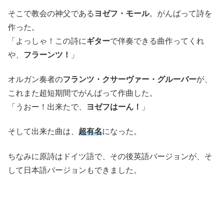
そこで教会の神父である
ヨゼフ・モール
。がんばって詩を
作った。
「よっしゃ！この詩に
ギター
で伴奏できる曲作ってくれ
や、
フラーンツ！
」
オルガン奏者の
フランツ・クサーヴァー・グルーバー
が、
これまた超短期間でがんばって作曲した。
「うおー！出来たで、
ヨゼフはーん！
」
そして出来た曲は、
超有名
になった。
ちなみに原詩はドイツ語で、その後英語バージョンが、そ
して日本語バージョンもできました。