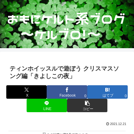
ティンホイッスルで遊ぼう クリスマスソ
ング編「きよしこの夜」
X
Facebook
はてブ
0
0
LINE
コピー
2021.12.21