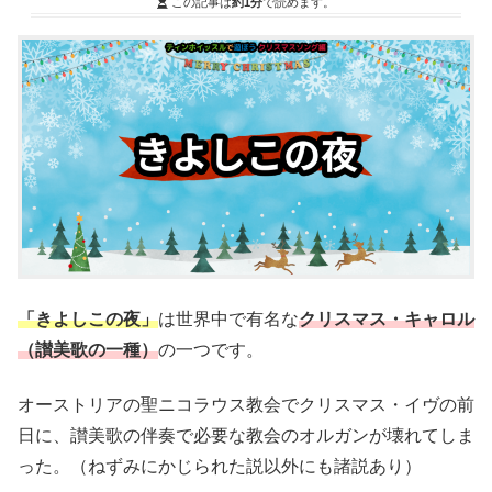
この記事は
約1分
で読めます。
「きよしこの夜」
は世界中で有名な
クリスマス・キャロル
（讃美歌の一種）
の一つです。
オーストリアの聖ニコラウス教会でクリスマス・イヴの前
日に、讃美歌の伴奏で必要な教会のオルガンが壊れてしま
った。（ねずみにかじられた説以外にも諸説あり）